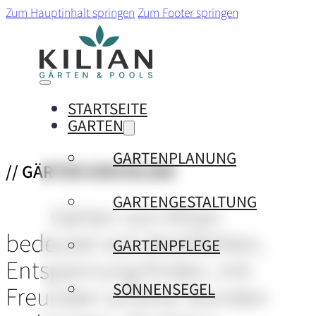
Zum Hauptinhalt springen
Zum Footer springen
STARTSEITE
GARTEN
GARTENPLANUNG
// GÄRTEN VON KILIAN
GARTENGESTALTUNG
Gärten von Kilian
bedeutet sich Wohlfühlen,
GARTENPFLEGE
Entspannung finden, mit
SONNENSEGEL
Freunden schöne Stunden