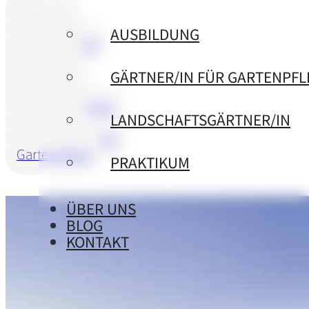
Aldingen
Allgemein
AUSBILDUNG
Bad Dürrheim
Blumberg
Brunnen
GÄRTNER/IN FÜR GARTENPFL
Denkingen
Donaueschingen
LANDSCHAFTSGÄRTNER/IN
Gartenbau
Gartengestaltung
Gartenpflege
PRAKTIKUM
ÜBER UNS
BLOG
KONTAKT