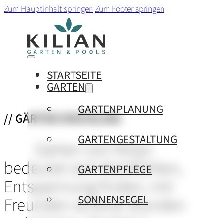
Zum Hauptinhalt springen
Zum Footer springen
STARTSEITE
GARTEN
GARTENPLANUNG
// GÄRTEN VON KILIAN
GARTENGESTALTUNG
Gärten von Kilian
bedeutet sich Wohlfühlen,
GARTENPFLEGE
Entspannung finden, mit
SONNENSEGEL
Freunden schöne Stunden