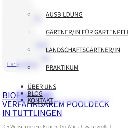
Aldingen
Allgemein
AUSBILDUNG
Bad Dürrheim
Blumberg
Brunnen
GÄRTNER/IN FÜR GARTENPFL
Denkingen
Donaueschingen
LANDSCHAFTSGÄRTNER/IN
Gartenbau
Gartengestaltung
Gartenpflege
PRAKTIKUM
ÜBER UNS
BIOPOOL MIT
BLOG
KONTAKT
VERFAHRBAREM POOLDECK
IN TUTTLINGEN
Der Wunsch unserer Kunden Der Wunsch war eigentlich