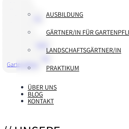
Aldingen
Allgemein
AUSBILDUNG
Bad Dürrheim
Blumberg
Brunnen
GÄRTNER/IN FÜR GARTENPFL
Denkingen
Donaueschingen
LANDSCHAFTSGÄRTNER/IN
Gartenbau
Gartengestaltung
Gartenpflege
PRAKTIKUM
ÜBER UNS
BLOG
KONTAKT