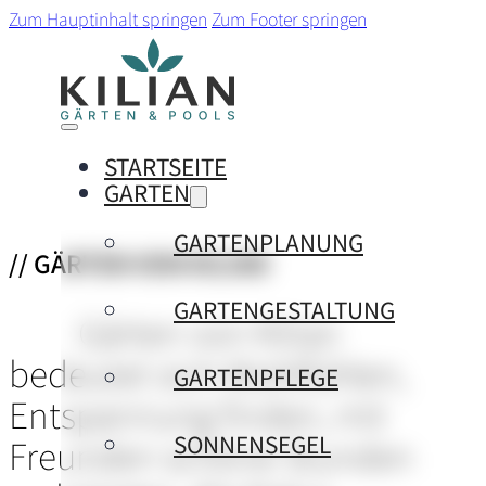
Zum Hauptinhalt springen
Zum Footer springen
STARTSEITE
GARTEN
GARTENPLANUNG
// GÄRTEN VON KILIAN
GARTENGESTALTUNG
Gärten von Kilian
bedeutet sich Wohlfühlen,
GARTENPFLEGE
Entspannung finden, mit
SONNENSEGEL
Freunden schöne Stunden