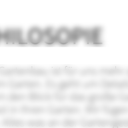
PHILOSOPIE
artenbau ist für uns mehr 
m Garten. Es geht um Detail
 den Blick für das große G
ol in Ihren Garten. Wir füge
. Alles was an der Gartenge