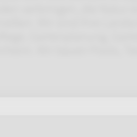
en verbringen, die Natur e
ießen. Wir sind Ihre Landsc
flege, Gartenplanung, Gart
rheim. Wir bauen Pools, Te