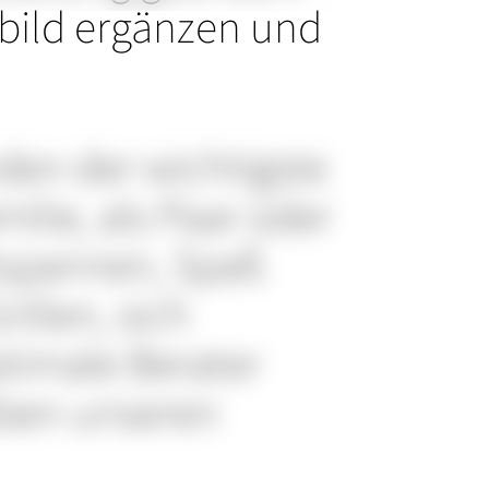
bild ergänzen und
den der wichtigste
ilie, als Paar oder
ntspannen, Spaß
illen, sich
ptimale Berater
eben unseren