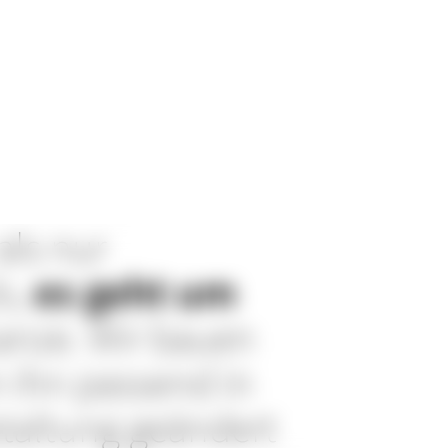
als nur
s,
es geht um
anze. Wir bauen
n ihn passend in
staltung geändert