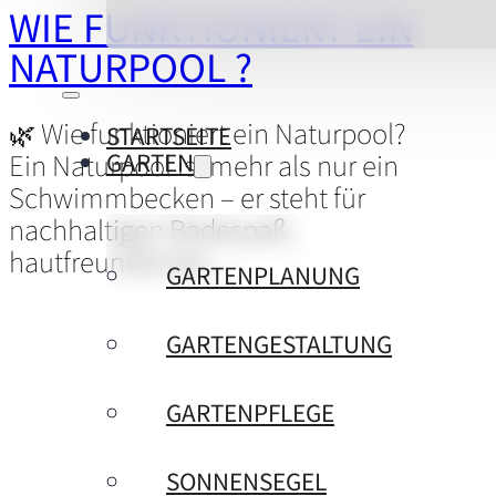
WIE FUNKTIONIERT EIN
NATURPOOL ?
🌿 Wie funktioniert ein Naturpool?
STARTSEITE
GARTEN
Ein Naturpool ist mehr als nur ein
Schwimmbecken – er steht für
nachhaltigen Badespaß,
hautfreundliches…
GARTENPLANUNG
GARTENGESTALTUNG
GARTENPFLEGE
SONNENSEGEL