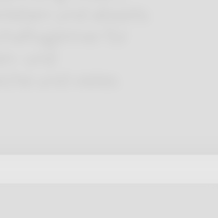
rleben und abseits
haftsgärtner für
en- und
iche und vieles