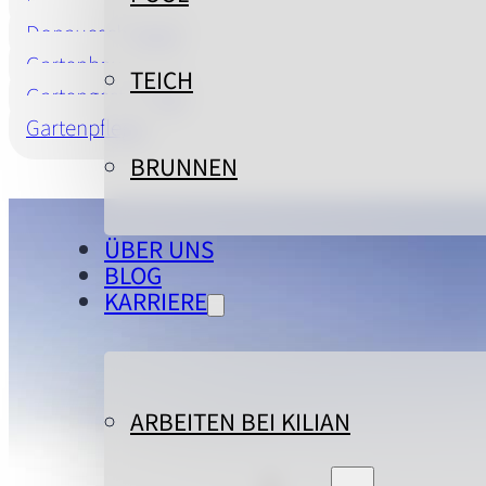
Denkingen
Donaueschingen
Gartenbau
TEICH
Gartengestaltung
Gartenpflege
BRUNNEN
ÜBER UNS
BLOG
KARRIERE
ARBEITEN BEI KILIAN