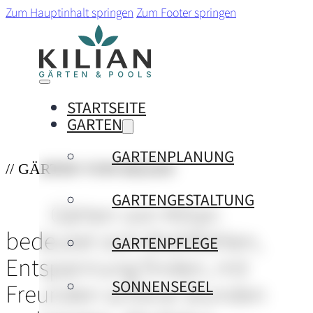
Zum Hauptinhalt springen
Zum Footer springen
STARTSEITE
GARTEN
GARTENPLANUNG
// GÄRTEN VON KILIAN
GARTENGESTALTUNG
Gärten von Kilian
bedeutet sich Wohlfühlen,
GARTENPFLEGE
Entspannung finden, mit
SONNENSEGEL
Freunden schöne Stunden