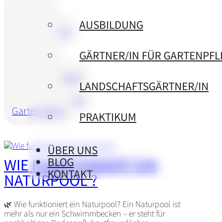
Aldingen
Allgemein
AUSBILDUNG
Bad Dürrheim
Blumberg
Brunnen
GÄRTNER/IN FÜR GARTENPFL
Denkingen
Donaueschingen
LANDSCHAFTSGÄRTNER/IN
Gartenbau
Gartengestaltung
Gartenpflege
PRAKTIKUM
ÜBER UNS
WIE FUNKTIONIERT EIN
BLOG
KONTAKT
NATURPOOL ?
🌿 Wie funktioniert ein Naturpool? Ein Naturpool ist
mehr als nur ein Schwimmbecken – er steht für